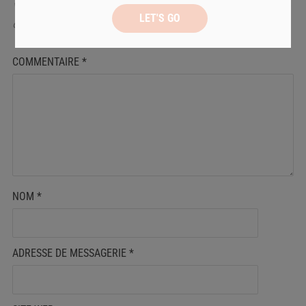
Votre adresse de messagerie ne sera pas publiée.
Les
champs obligatoires sont indiqués avec
*
COMMENTAIRE
*
NOM
*
ADRESSE DE MESSAGERIE
*