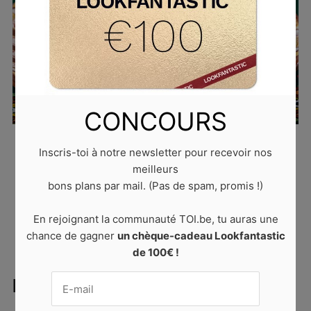
CONCOURS
Published
9 mars 2023
at
640 × 427
in
10 desserts
Inscris-toi à notre newsletter pour recevoir nos
italiens à essayer au moins une fois dans sa vie
.
meilleurs
Trackbacks are closed, but you can
post a comment
.
bons plans par mail. (Pas de spam, promis !)
NEXT →
En rejoignant la communauté TOI.be, tu auras une
chance de gagner
un chèque-cadeau Lookfantastic
de 100€ !
LAISSER UN COMMENTAIRE