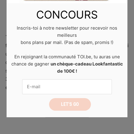
SPORT
CONCOURS
5 exercices pour des fesses galbées
5 juin 2023
by
Laura D.
0 comments
Inscris-toi à notre newsletter pour recevoir nos
meilleurs
Tu as toujours rêvé d’avoir des fesses rebondies et
bons plans par mail. (Pas de spam, promis !)
fermes ? Il n’est jamais trop tard pour s’y mettre ! Voici
un petit programme composé de 5 exercices pour
En rejoignant la communauté TOI.be, tu auras une
obtenir des fesses galbées. Tiens pendant 30
chance de gagner
un chèque-cadeau Lookfantastic
secondes pour chaque exercice et fais des séries de
de 100€ !
3, avec des pauses de 30 secondes entre les
enchaînements. #1 […]
READ MORE