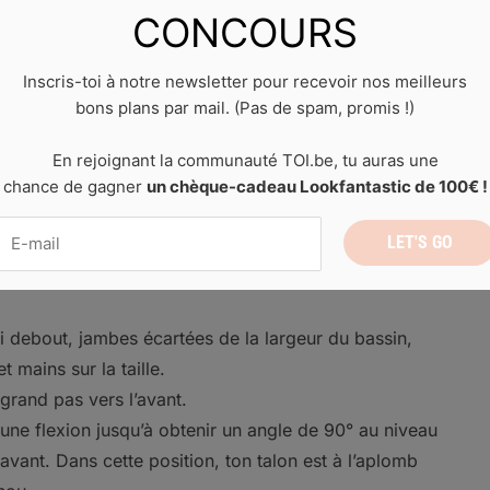
CONCOURS
ude plié sous le torse.
Inscris-toi à notre newsletter pour recevoir nos meilleurs
bons plans par mail. (Pas de spam, promis !)
 pendant quelques
En rejoignant la communauté TOI.be, tu auras une
chance de gagner
un chèque-cadeau Lookfantastic de 100€ !
es fentes
i debout, jambes écartées de la largeur du bassin,
t mains sur la taille.
 grand pas vers l’avant.
 une flexion jusqu’à obtenir un angle de 90° au niveau
vant. Dans cette position, ton talon est à l’aplomb