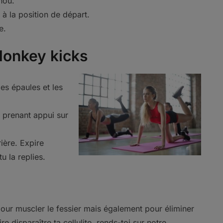
nou.
 à la position de départ.
e.
donkey kicks
es épaules et les
 prenant appui sur
ière. Expire
u la replies.
our muscler le fessier mais également pour éliminer
ire disparaître ta cellulite, rends-toi sur notre