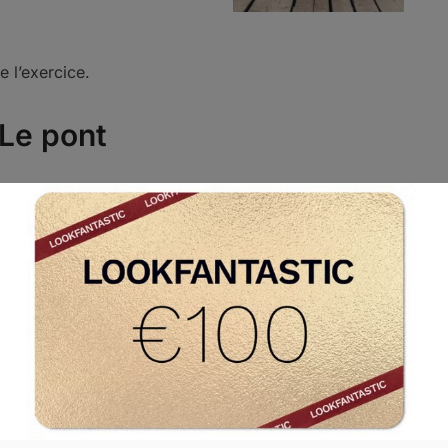
e l’exercice.
Le pont
-toi sur le dos, fléchis les jambes, écarte les pieds
sser la largeur des épaules.
 ton bassin du sol, jusqu’à ce que tes cuisses, ton
ton tronc soient alignés.
te tes abdos et ton fessier. Maintiens cette position
secondes puis recommence. Expire pendant la
n et inspire quand tu relâches.
evé de jambe