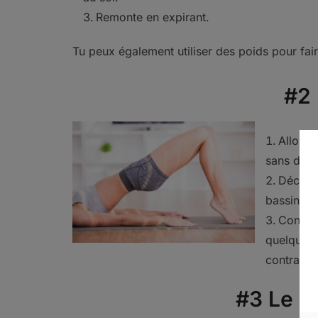
Remonte en expirant.
Tu peux également utiliser des poids pour fair
#2 
Allonge
sans dépa
Décolle
bassin et 
Contrac
quelques 
contractio
#3 Le l