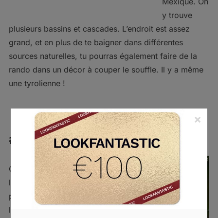
Mexique. On
y trouve
plusieurs bassins et cascades. L’endroit est assez
grand, et en plus de te baigner dans différentes
sources naturelles, tu pourras également faire de la
rando dans un décor à couper le souffle. Il y a même
une tyrolienne !
×
#7 Nanda Blue Hole (Vanuatu)
On a trouvé
l’endroit
parfait pour
les fans de