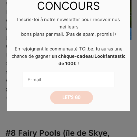
CONCOURS
snorkeling :
le Nanda
Inscris-toi à notre newsletter pour recevoir nos
Blue Hole au
meilleurs
Vanuatu.
bons plans par mail. (Pas de spam, promis !)
L’eau est
super
En rejoignant la communauté TOI.be, tu auras une
limpide et on peut y voir de magnifiques poissons
chance de gagner
un chèque-cadeau Lookfantastic
colorés ! Contrairement à beaucoup de bassins
de 100€ !
naturels qui ont une couleur turquoise, le Nanda Blue
Hole est d’un bleu électrique surprenant. Autour de la
piscine, tu trouveras un bar et une aire de pique-
nique.
#8 Fairy Pools (île de Skye,