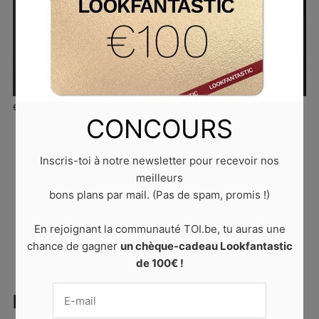
écran téléphone
CONCOURS
Published
30 septembre 2020
at
640 × 426
in
Inscris-toi à notre newsletter pour recevoir nos
Comment être moins fatiguée au quotidien ?
.
meilleurs
Trackbacks are closed, but you can
post a comment
.
bons plans par mail. (Pas de spam, promis !)
← PREVIOUS
NEXT →
En rejoignant la communauté TOI.be, tu auras une
chance de gagner
un chèque-cadeau Lookfantastic
de 100€ !
LAISSER UN COMMENTAIRE