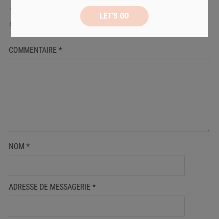
Votre adresse de messagerie ne sera pas publiée.
Les
champs obligatoires sont indiqués avec
*
COMMENTAIRE
*
NOM
*
ADRESSE DE MESSAGERIE
*