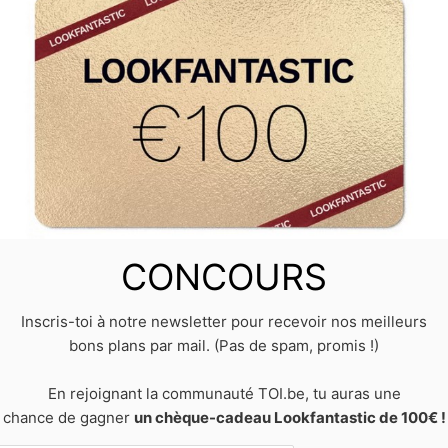
CONCOURS
Inscris-toi à notre newsletter pour recevoir nos meilleurs
10
in
Détourner des meubles IKEA pas chers
. Trackbacks ar
bons plans par mail. (Pas de spam, promis !)
NEXT →
En rejoignant la communauté TOI.be, tu auras une
chance de gagner
un chèque-cadeau Lookfantastic de 100€ !