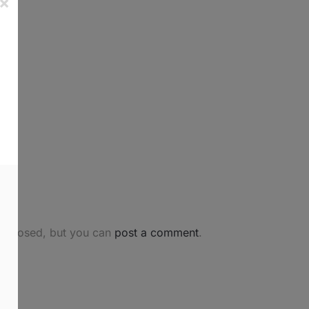
×
e closed, but you can
post a comment
.