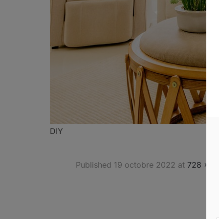
DIY
Published
19 octobre 2022
at
728 × 4