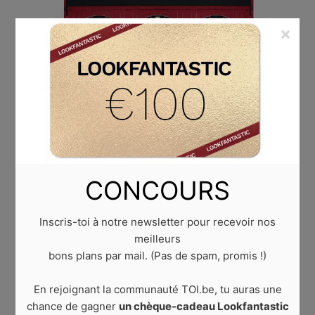
×
CONCOURS
Inscris-toi à notre newsletter pour recevoir nos
meilleurs
bons plans par mail. (Pas de spam, promis !)
Published
3 novembre 2021
at
2560 × 2560
in
Les
En rejoignant la communauté TOI.be, tu auras une
calendriers de l’Avent qui nous font de l’oeil
.
chance de gagner
un chèque-cadeau Lookfantastic
Trackbacks are closed, but you can
post a comment
.