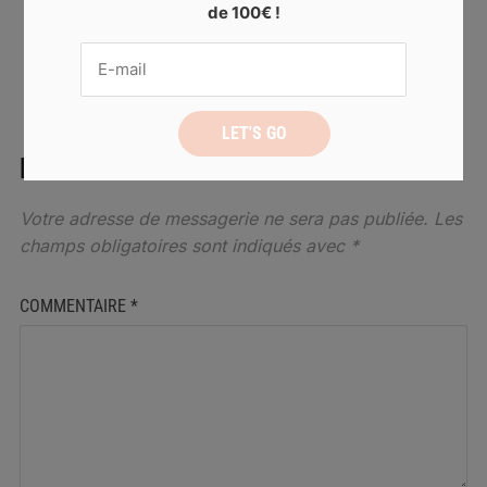
de 100€ !
← PREVIOUS
NEXT →
LAISSER UN COMMENTAIRE
Votre adresse de messagerie ne sera pas publiée.
Les
champs obligatoires sont indiqués avec
*
COMMENTAIRE
*