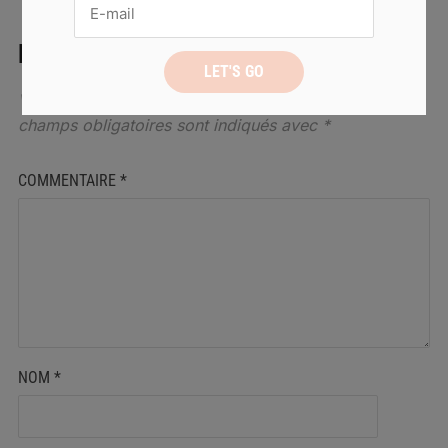
LAISSER UN COMMENTAIRE
Votre adresse de messagerie ne sera pas publiée.
Les
champs obligatoires sont indiqués avec
*
COMMENTAIRE
*
NOM
*