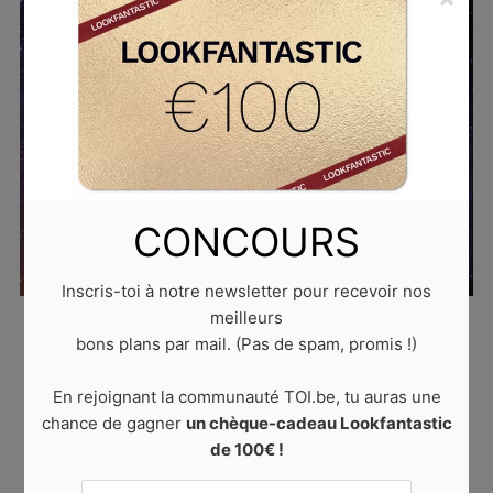
CONCOURS
Inscris-toi à notre newsletter pour recevoir nos
meilleurs
Published
20 octobre 2022
at
640 × 423
in
Les
bons plans par mail. (Pas de spam, promis !)
significations des heures miroirs
. Trackbacks are
closed, but you can
post a comment
.
En rejoignant la communauté TOI.be, tu auras une
chance de gagner
un chèque-cadeau Lookfantastic
← PREVIOUS
NEXT →
de 100€ !