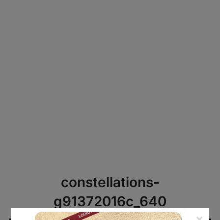
constellations-
g91372016c_640
×