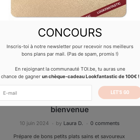
CONCOURS
Inscris-toi à notre newsletter pour recevoir nos meilleurs
bons plans par mail. (Pas de spam, promis !)
En rejoignant la communauté TOI.be, tu auras une
chance de gagner
un chèque-cadeau Lookfantastic de 100€ !
CUISINE
,
DIVERTISSEMENT
Airfryer gratuit en cadeau de
x
bienvenue
10 juin 2024
by
Laura D.
0 comments
Prépare de bons petits plats sains et savoureux