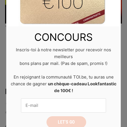
True Crime
CONCOURS
Published
24 août 2021
at
728 × 392
in
True crime :
Inscris-toi à notre newsletter pour recevoir nos
les meilleures chaînes à suivre
. Trackbacks are
meilleurs
closed, but you can
post a comment
.
bons plans par mail. (Pas de spam, promis !)
En rejoignant la communauté TOI.be, tu auras une
chance de gagner
un chèque-cadeau Lookfantastic
LAISSER UN COMMENTAIRE
de 100€ !
Votre adresse de messagerie ne sera pas publiée.
Les
champs obligatoires sont indiqués avec
*