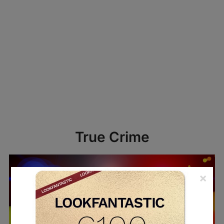
True Crime
×