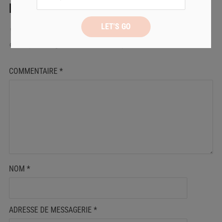
LAISSER UN COMMENTAIRE
Votre adresse de messagerie ne sera pas publiée.
Les
champs obligatoires sont indiqués avec
*
COMMENTAIRE
*
NOM
*
ADRESSE DE MESSAGERIE
*