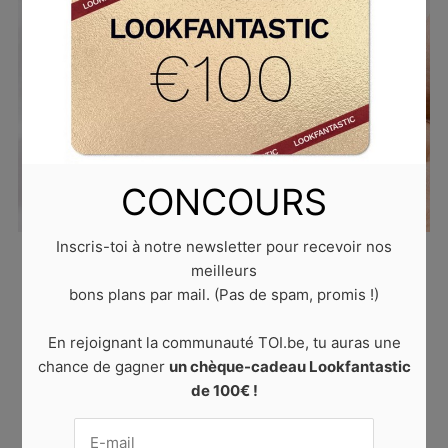
CONCOURS
Inscris-toi à notre newsletter pour recevoir nos
Published
6 avril 2021
at
640 × 426
in
5 gestes
meilleurs
beauté à adopter au printemps
. Trackbacks are
bons plans par mail. (Pas de spam, promis !)
closed, but you can
post a comment
.
En rejoignant la communauté TOI.be, tu auras une
← PREVIOUS
NEXT →
chance de gagner
un chèque-cadeau Lookfantastic
de 100€ !