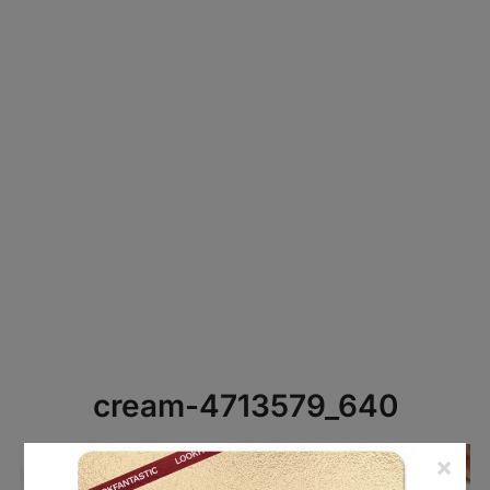
cream-4713579_640
×