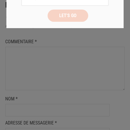
LAISSER UN COMMENTAIRE
Votre adresse de messagerie ne sera pas publiée.
Les
champs obligatoires sont indiqués avec
*
COMMENTAIRE
*
NOM
*
ADRESSE DE MESSAGERIE
*