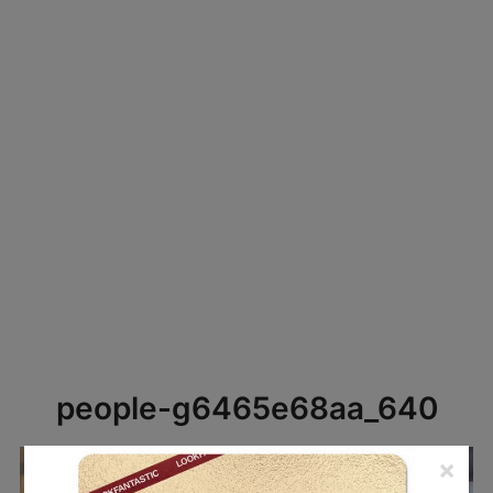
people-g6465e68aa_640
×