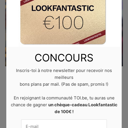
CONCOURS
Inscris-toi à notre newsletter pour recevoir nos
Published
17 décembre 2021
at
640 × 426
in
5
meilleurs
questions à se poser pour bien commencer 2022
.
bons plans par mail. (Pas de spam, promis !)
Trackbacks are closed, but you can
post a comment
.
En rejoignant la communauté TOI.be, tu auras une
← PREVIOUS
NEXT →
chance de gagner
un chèque-cadeau Lookfantastic
de 100€ !