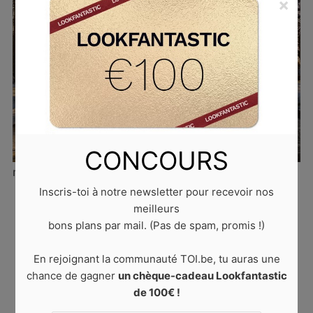
×
CONCOURS
marche matinale
Inscris-toi à notre newsletter pour recevoir nos
meilleurs
Published
4 juillet 2022
at
800 × 533
in
Combattre la
bons plans par mail. (Pas de spam, promis !)
difficulté de se lever le matin
. Trackbacks are closed,
but you can
post a comment
.
En rejoignant la communauté TOI.be, tu auras une
chance de gagner
un chèque-cadeau Lookfantastic
← PREVIOUS
de 100€ !