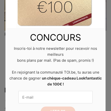
Parfum
CONCOURS
Inscris-toi à notre newsletter pour recevoir nos
Published
2 août 2022
at
728 × 465
in
Comment
meilleurs
parfumer son intérieur ?
. Trackbacks are closed, but
bons plans par mail. (Pas de spam, promis !)
you can
post a comment
.
En rejoignant la communauté TOI.be, tu auras une
chance de gagner
un chèque-cadeau Lookfantastic
de 100€ !
LAISSER UN COMMENTAIRE
Votre adresse de messagerie ne sera pas publiée.
Les
champs obligatoires sont indiqués avec
*