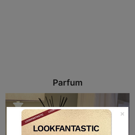
Parfum
×