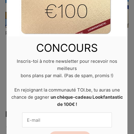
parasol
CONCOURS
Published
11 juin 2021
at
640 × 360
in
Comment
protéger sa peau des premiers rayons du soleil ?
.
Inscris-toi à notre newsletter pour recevoir nos
Trackbacks are closed, but you can
post a comment
.
meilleurs
bons plans par mail. (Pas de spam, promis !)
← PREVIOUS
En rejoignant la communauté TOI.be, tu auras une
chance de gagner
un chèque-cadeau Lookfantastic
de 100€ !
LAISSER UN COMMENTAIRE
Votre adresse de messagerie ne sera pas publiée.
Les