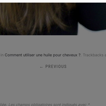
in
Comment utiliser une huile pour cheveux ?
. Trackbacks 
← PREVIOUS
iée.
Les champs obligatoires sont indiqués avec
*