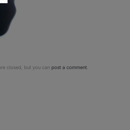
are closed, but you can
post a comment
.