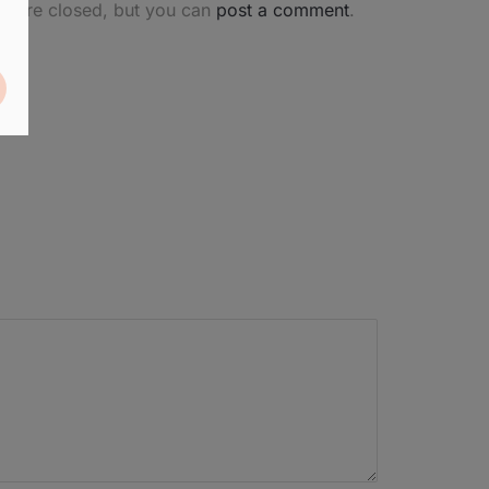
s are closed, but you can
post a comment
.