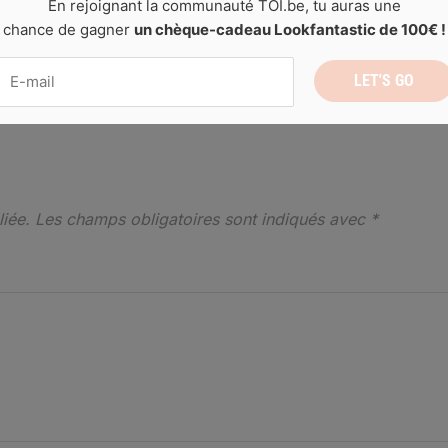
En rejoignant la communauté TOI.be, tu auras une
n
Les indispensables à avoir dans ta garde-robe
. Trackback
chance de gagner
un chèque-cadeau Lookfantastic de 100€ !
← PREVIOUS
NEXT →
iée.
Les champs obligatoires sont indiqués avec
*