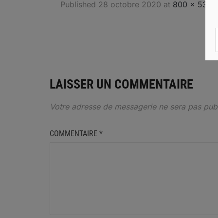
Published
28 octobre 2020
at
800 × 530
i
LAISSER UN COMMENTAIRE
Votre adresse de messagerie ne sera pas publ
COMMENTAIRE
*