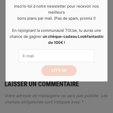
sociaux.
Inscris-toi à notre newsletter pour recevoir nos
meilleurs
bons plans par mail. (Pas de spam, promis !)
En rejoignant la communauté TOI.be, tu auras une
8 voyages en train qui
chance de gagner
un chèque-cadeau Lookfantastic
nous font rêver
de 100€ !
LAISSER UN COMMENTAIRE
Votre adresse de messagerie ne sera pas publiée.
Les
champs obligatoires sont indiqués avec
*