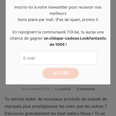
Inscris-toi à notre newsletter pour recevoir nos
meilleurs
bons plans par mail. (Pas de spam, promis !)
En rejoignant la communauté TOI.be, tu auras une
chance de gagner
un chèque-cadeau Lookfantastic
de 100€ !
ACTUALITÉ
,
CONCOURS
Calendrier de l’Avent NUXE à gagner
20 novembre 2023
by
Laura D.
0 comments
Tu adores tester de nouveaux produits de beauté de
marques plus prestigieuses les unes que les autres ?
Découvre gratuitement les best sellers Nuxe ! Tu as