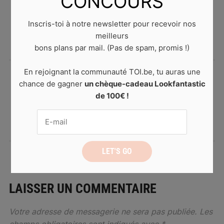
CONCOURS
voyage, elle suit l’actualité et les
tendances de près sur les réseaux
Inscris-toi à notre newsletter pour recevoir nos
sociaux.
meilleurs
bons plans par mail. (Pas de spam, promis !)
En rejoignant la communauté TOI.be, tu auras une
chance de gagner
un chèque-cadeau Lookfantastic
L'hypersensibilité,
de 100€ !
qu'est-ce que c'est
réellement ?
LAISSER UN COMMENTAIRE
Votre adresse de messagerie ne sera pas publiée.
Les