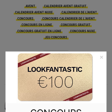
AVENT
CALENDRIER AVENT GRATUIT
CALENDRIER AVENT NUXE
CALENDRIER DE L'AVENT
CONCOURS
CONCOURS CALENDRIER DE L’AVENT
CONCOURS EN LIGNE
CONCOURS GRATUIT
CONCOURS GRATUIT EN LIGNE
CONCOURS NUXE
JEU CONCOURS
×
PRINT
Laura D.
Mordue de musique, technologie et