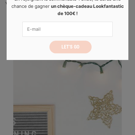
véritables moments […]
chance de gagner
un chèque-cadeau Lookfantastic
de 100€ !
READ MORE