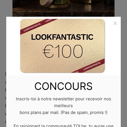
×
CONCOURS
Concours : un pack Rituals à gagner
2 juin 2020
by
10 comments
Désolée, ce concours est maintenant terminé ! On
adore les produits Rituals ! Le packaging, l’odeur, la
CONCOURS
texture, la qualité… Tout ! La marque propose de
nombreux produits beauté indispensables : crèmes
Inscris-toi à notre newsletter pour recevoir nos
hydratantes, gommages, gels douche… Mais
meilleurs
bons plans par mail. (Pas de spam, promis !)
également des bougies, du thé, des vêtements
confortables pour la maison… De quoi te créer de
En rejoignant la communauté TOI.be, tu auras une