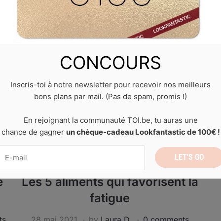
CONCOURS
Inscris-toi à notre newsletter pour recevoir nos meilleurs
bons plans par mail. (Pas de spam, promis !)
En rejoignant la communauté TOI.be, tu auras une
chance de gagner
un chèque-cadeau Lookfantastic de 100€ !
BIEN-ÊTRE ET SANTÉ
,
LIFESTYLE
e
Les 5 aliments qui favorisent la
fatigue
ts
28 mai 2021
by
Laura D.
0 comments