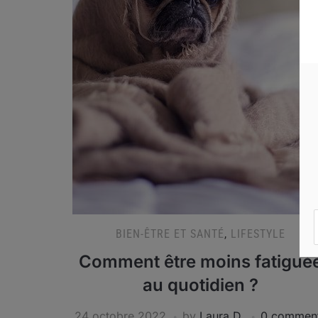
BIEN-ÊTRE ET SANTÉ
,
LIFESTYLE
Comment être moins fatigué
au quotidien ?
24 octobre 2022
by
Laura D.
0 commen