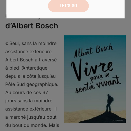
#8
Vivre pour se sentir vivant
d’Albert Bosch
« Seul, sans la moindre
assistance extérieure,
Albert Bosch a traversé
à pied l’Antarctique,
depuis la côte jusqu’au
Pôle Sud géographique.
Au cours de ces 67
jours sans la moindre
assistance extérieure, il
a marché jusqu’au bout
du bout du monde. Mais