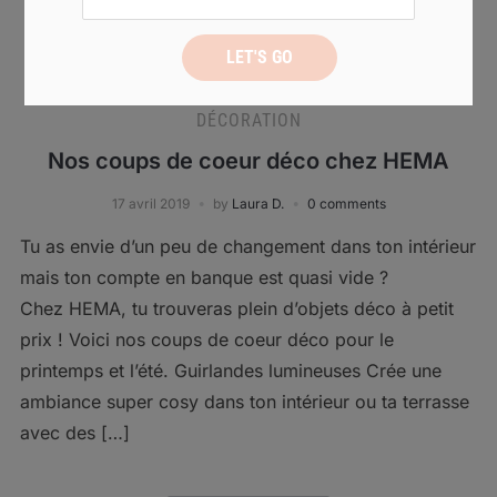
DÉCORATION
Nos coups de coeur déco chez HEMA
17 avril 2019
by
Laura D.
0 comments
Tu as envie d’un peu de changement dans ton intérieur
mais ton compte en banque est quasi vide ?
Chez HEMA, tu trouveras plein d’objets déco à petit
prix ! Voici nos coups de coeur déco pour le
printemps et l’été. Guirlandes lumineuses Crée une
ambiance super cosy dans ton intérieur ou ta terrasse
avec des […]