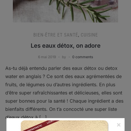
BIEN-ÊTRE ET SANTÉ
,
CUISINE
Les eaux détox, on adore
6 mai 2019
by
0 comments
As-tu déjà entendu parler des eaux détox ou detox
water en anglais ? Ce sont des eaux agrémentées de
fruits, de légumes ou d’autres ingrédients. En plus
d’être super rafraîchissantes et délicieuses, elles sont
super bonnes pour la santé ! Chaque ingrédient a des
bienfaits différents. On t’a concocté une super liste
d’eaux détox à […]
×