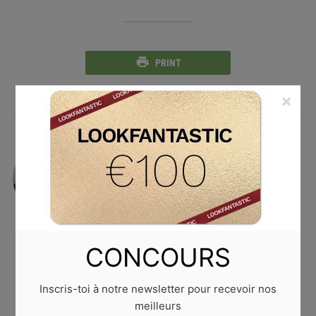
PRINT
×
Laura D.
Mordue de musique, technologie et
voyage, elle suit l’actualité et les
tendances de près sur les réseaux
sociaux.
CONCOURS
Inscris-toi à notre newsletter pour recevoir nos
meilleurs