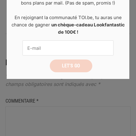
bons plans par mail. (Pas de spam, promis !)
5 destinations pour un
city trip en août
En rejoignant la communauté TOI.be, tu auras une
chance de gagner
un chèque-cadeau Lookfantastic
de 100€ !
LAISSER UN COMMENTAIRE
Votre adresse de messagerie ne sera pas publiée.
Les
champs obligatoires sont indiqués avec
*
COMMENTAIRE
*