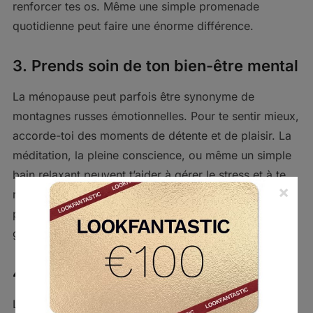
renforcer tes os. Même une simple promenade
quotidienne peut faire une énorme différence.
3.
Prends soin de ton bien-être mental
La ménopause peut parfois être synonyme de
montagnes russes émotionnelles. Pour te sentir mieux,
accorde-toi des moments de détente et de plaisir. La
méditation, la pleine conscience, ou même un simple
bain relaxant peuvent t’aider à gérer le stress et à te
×
recentrer. Si tu te sens dépassée, n’hésite pas à en
parler à un professionnel ou à te tourner vers des
groupes de soutien.
4.
Améliore la qualité de ton sommeil
Les troubles du sommeil sont fréquents pendant la