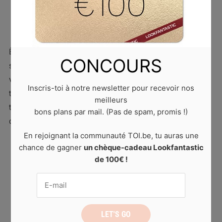
Ce que les expats en ont marre d’entendre
13 septembre 2023
by
Laura D.
0 comments
Être expat, c’est clairement trop cool. Surtout si tu vis
CONCOURS
sur une île au soleil ! Apéros afterwork sur la plage,
vue sur la mer tous les jours, météo clémente quasi
Inscris-toi à notre newsletter pour recevoir nos
toute l’année… Mais peu importe le pays, il y a une
meilleurs
tonne d’avantages à être expat : rencontrer des gens
bons plans par mail. (Pas de spam, promis !)
du monde entier, apprendre […]
En rejoignant la communauté TOI.be, tu auras une
chance de gagner
un chèque-cadeau Lookfantastic
de 100€ !
READ MORE