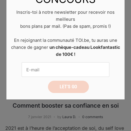
Inscris-toi à notre newsletter pour recevoir nos
meilleurs
bons plans par mail. (Pas de spam, promis !)
En rejoignant la communauté TOI.be, tu auras une
chance de gagner
un chèque-cadeau Lookfantastic
de 100€ !
AUCUNE CATÉGORIE
Comment booster sa confiance en soi
7 janvier 2021
by
Laura D.
0 comments
2021 est à l’heure de l’acceptation de soi, du self love