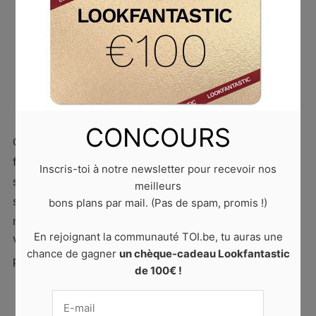
SPORT
5 exercices pour un ventre plat
6 janvier 2025
by
Laura D.
0 comments
CONCOURS
Qui rêve d’avoir un joli ventre plat ? Quasi toutes les
filles ! Manger sainement, faire regulièrement du
Inscris-toi à notre newsletter pour recevoir nos
sport… Sur papier, cela paraît facile. Mais difficile de
meilleurs
s’y tenir… L’été est encore loin, mais si tu t’y mets dès
bons plans par mail. (Pas de spam, promis !)
maintenant, tu obtiendras des résultats à temps !
En rejoignant la communauté TOI.be, tu auras une
Voici un petit programme composé de 5 exercices
chance de gagner
un chèque-cadeau Lookfantastic
pour […]
de 100€ !
READ MORE