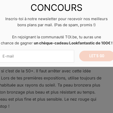
emps normal. Garder cette bonne habitude avant,
CONCOURS
ton teint halé plus éclatant et durable.
Inscris-toi à notre newsletter pour recevoir nos meilleurs
t
bons plans par mail. (Pas de spam, promis !)
En rejoignant la communauté TOI.be, tu auras une
ute protection
chance de gagner
un chèque-cadeau Lookfantastic de 100€ !
ne crâme jamais ! » Combien de personnes as-tu déjà
les le regrettent très vite ! Méchants coups de soleil,
Tu veux prendre le risque ? Alors non, la crème
 c’est de la 50+. Il faut arrêter avec cette idée
 Lors de tes premières expositions, utilise toujours de
 habituée aux rayons du soleil. Ta peau bronzera plus
 ton bronzage plus beau et plus résistant au temps.
eau est plus fine et plus sensible. Le nez rouge qui
stop !