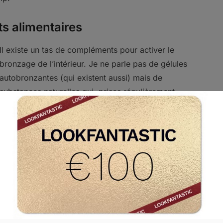
s alimentaires
Il existe un tas de compléments pour activer le
bronzage de l’intérieur. Je ne parle pas de gélules
autobronzantes (qui existent aussi) mais de
substances naturelles qui, prises régulièrement,
aideront ta peau à mieux absorber les UV. Juvamine,
Oenobiol, Bioderma, Naturactive… De nombreuses
urface te proposent un cocktail vitaminé qui ne
d’éliminer toutes les cellules mortes, de renouveler
rayons du soleil correctement. Il est important