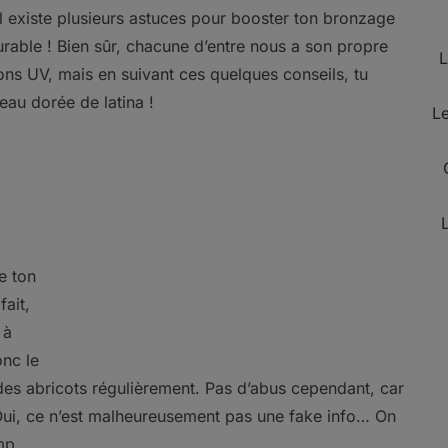
. Il existe plusieurs astuces pour booster ton bronzage
urable ! Bien sûr, chacune d’entre nous a son propre
L
ns UV, mais en suivant ces quelques conseils, tu
eau dorée de latina !
Le
e ton
fait,
 à
onc le
es abricots régulièrement. Pas d’abus cependant, car
 Oui, ce n’est malheureusement pas une fake info… On
mp.