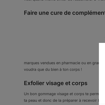
Faire une cure de complément
marques vendues en pharmacie ou en grande s
voudra que du bien à ton corps !
Exfolier visage et corps
Un bon gommage visage et corps te permettra 
ta peau et donc de la préparer à recevoir les 