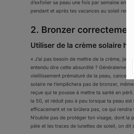
d’exfolier sa peau une fois par semaine en t
pendant et après tes vacances au soleil rendra 
2. Bronzer correctemen
Utiliser de la crème solaire ha
« J’ai pas besoin de mettre de la crème, je 
entendu dire cette absurdité ? Généralement, el
vieillissement prématuré de la peau, cancer… 
solaire ne t’empêchera pas de bronzer, même si
reçue qui te pousse à mettre ta santé en péril.
la 50, et réduit peu à peu lorsque ta peau est
efficacement et ne brûlera pas, ce qui rendra
N’oublie pas de protéger ton visage, dont la p
pèle et les traces de lunettes de soleil, on dit 