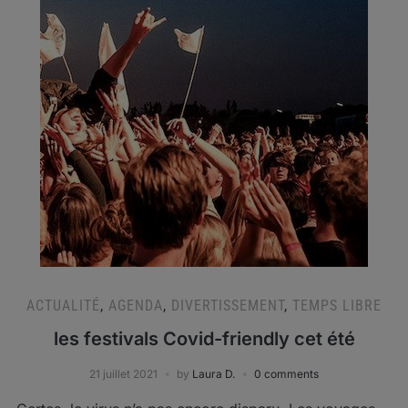
ACTUALITÉ
,
AGENDA
,
DIVERTISSEMENT
,
TEMPS LIBRE
les festivals Covid-friendly cet été
21 juillet 2021
by
Laura D.
0 comments