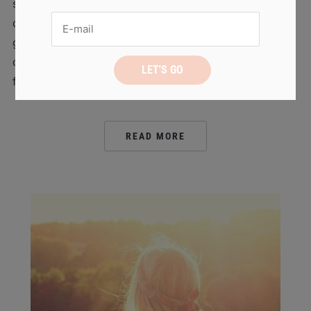
soirée rafraîchissante avec tes potes ! Voici 5
délicieuses recettes de cocktails à siroter en
grignotant quelques cacahuètes : Mojito Ingrédients 5
cl de rhum blanc Eau pétillante 1/2 citron vert 10
feuilles de menthe […]
READ MORE