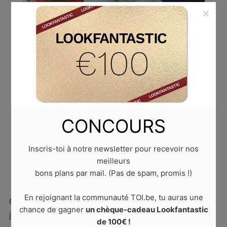
×
CONCOURS
CUISINE
,
TEMPS LIBRE
Les meilleures recettes de cocktails pour
Inscris-toi à notre newsletter pour recevoir nos
l’été
meilleurs
bons plans par mail. (Pas de spam, promis !)
9 août 2021
by
Laura D.
0 comments
En rejoignant la communauté TOI.be, tu auras une
Qui dit été dit apéro au soleil ! Sors les chaises de
chance de gagner
un chèque-cadeau Lookfantastic
jardin et prépare les meilleurs cocktails pour une
de 100€ !