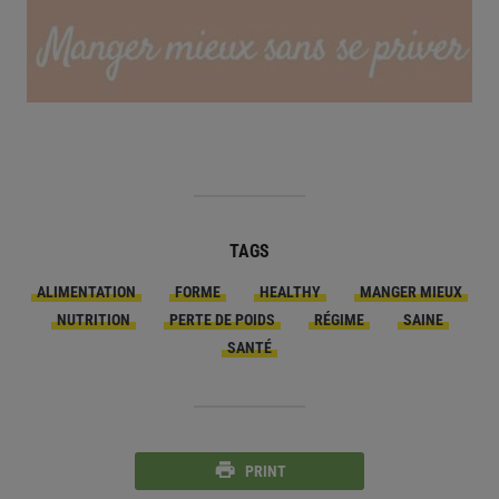
TAGS
ALIMENTATION
FORME
HEALTHY
MANGER MIEUX
NUTRITION
PERTE DE POIDS
RÉGIME
SAINE
SANTÉ
PRINT