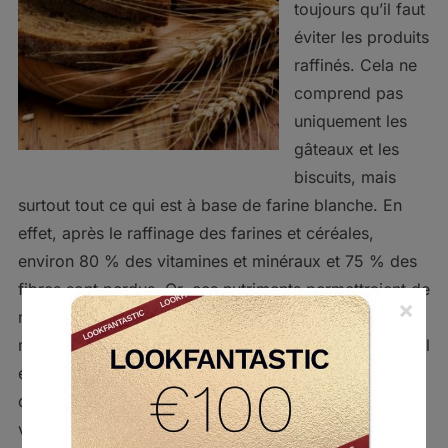
toujours qu’il faut
éviter les produits
raffinés. Cela ne
comprend pas
uniquement les
gâteaux et les
biscuits, mais
surtout tout ce qui est à base de farine blanche. En
effet, après le raffinage des farines et céréales,
environ 80 % des vitamines et minéraux et 75 % des
fibres sont perdus. Or, ces nutriments permettraient de
×
mieux assimiler les glucides consommés pour un
meilleur équilibre alimentaire et, ainsi, plus d’énergie. Il
est devenu commun dans notre société de manger
des pâtes ou du pain blanc par habitude, mais tu
verras un grand changement si tu te tournes plutôt