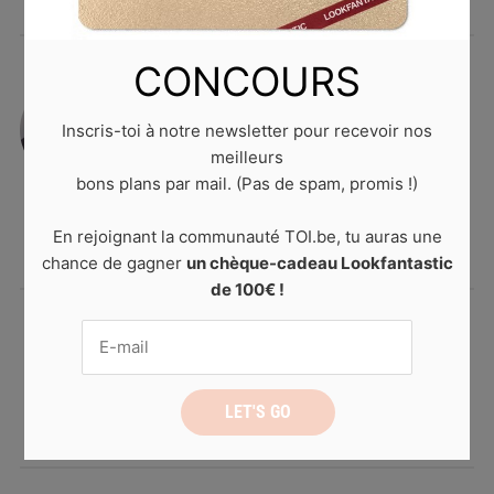
CONCOURS
Laura D.
Inscris-toi à notre newsletter pour recevoir nos
Mordue de musique, technologie et
meilleurs
voyage, elle suit l’actualité et les
bons plans par mail. (Pas de spam, promis !)
tendances de près sur les réseaux
sociaux.
En rejoignant la communauté TOI.be, tu auras une
chance de gagner
un chèque-cadeau Lookfantastic
de 100€ !
Les principes de
l'alimentation intuitive