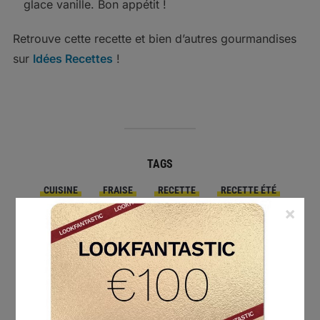
glace vanille. Bon appétit !
Retrouve cette recette et bien d’autres gourmandises
sur
Idées Recettes
!
TAGS
CUISINE
FRAISE
RECETTE
RECETTE ÉTÉ
RECETTE FACILE
RHUBARBE
TARTE
×
PRINT