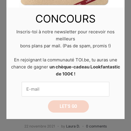
CONCOURS
Inscris-toi à notre newsletter pour recevoir nos
meilleurs
bons plans par mail. (Pas de spam, promis !)
En rejoignant la communauté TOI.be, tu auras une
chance de gagner
un chèque-cadeau Lookfantastic
de 100€ !
BEAUTÉ
,
BIEN-ÊTRE ET SANTÉ
Masques naturels pour une peau parfaite
22 novembre 2021
by
Laura D.
0 comments