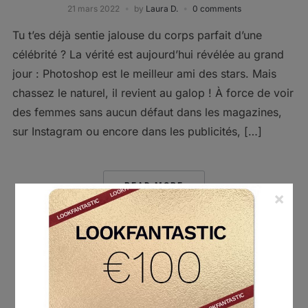
21 mars 2022
by
Laura D.
0 comments
Tu t’es déjà sentie jalouse du corps parfait d’une
célébrité ? La vérité est aujourd’hui révélée au grand
jour : Photoshop est le meilleur ami des stars. Mais
chassez le naturel, il revient au galop ! À force de voir
des femmes sans aucun défaut dans les magazines,
sur Instagram ou encore dans les publicités, […]
READ MORE
×