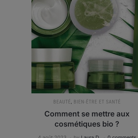
BEAUTÉ
,
BIEN-ÊTRE ET SANTÉ
Comment se mettre aux
cosmétiques bio ?
4 août 2023
by
Laura D.
0 comments