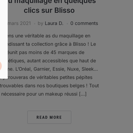
Du maquillage en quelques
clics sur Blisso
31 mars 2021
by
Laura D.
0 comments
eviens une véritable as du maquillage en
grandissant ta collection grâce à Blisso ! Le
ite réunit pas moins de 45 marques de
osmétiques, autant accessibles que haut de
amme. L’Oréal, Garnier, Essie, Nuxe, Sleek…
u y trouveras de véritables petites pépites
ntrouvables dans nos boutiques belges ! Tout
e nécessaire pour un makeup réussi […]
READ MORE