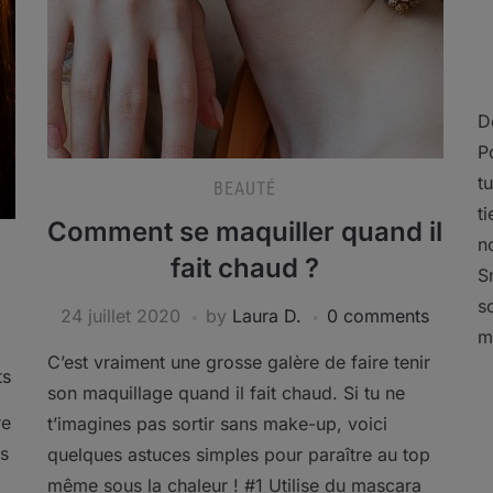
D
P
t
BEAUTÉ
t
Comment se maquiller quand il
n
fait chaud ?
S
s
24 juillet 2020
by
Laura D.
0 comments
m
C’est vraiment une grosse galère de faire tenir
ts
son maquillage quand il fait chaud. Si tu ne
re
t’imagines pas sortir sans make-up, voici
ns
quelques astuces simples pour paraître au top
même sous la chaleur ! #1 Utilise du mascara