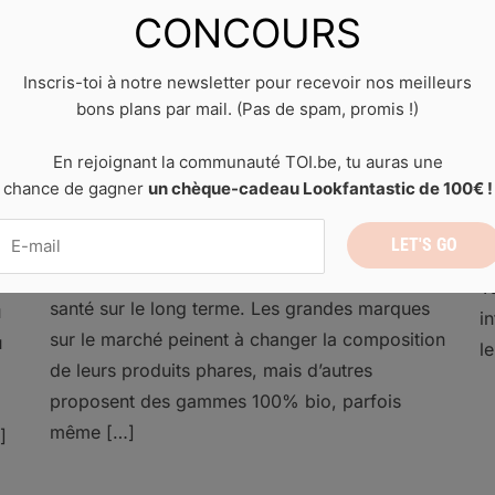
CONCOURS
Les meilleures marques de
cosmétiques bio
Inscris-toi à notre newsletter pour recevoir nos meilleurs
bons plans par mail. (Pas de spam, promis !)
24 septembre 2021
by
Laura D.
0
D
comments
En rejoignant la communauté TOI.be, tu auras une
a
Fini les composants chimiques et les
chance de gagner
un chèque-cadeau Lookfantastic de 100€ !
s
ts
perturbateurs endrocriniens dans tes
c
cosmétiques : tourne-toi vers le naturel ! Non
n
g
seulement ta peau te remerciera, mais aussi ta
T
santé sur le long terme. Les grandes marques
u
i
sur le marché peinent à changer la composition
u
l
de leurs produits phares, mais d’autres
proposent des gammes 100% bio, parfois
même […]
]