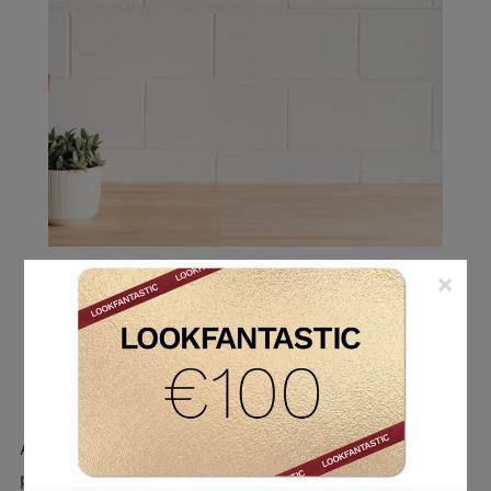
×
DÉCORATION
Les meilleures idées déco pour les
voyageuses
24 avril 2023
by
Laura D.
0 comments
À la rédac’, on est des baroudeuses dans l’âme. On
part dès que possible. Et quand on reste à la maison,