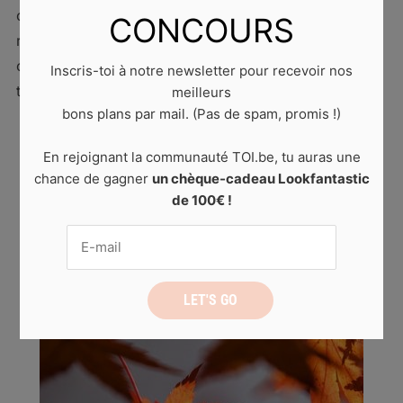
on pense déjà à notre prochain périple. Si tu te
CONCOURS
reconnais dans cette situation, on a trouvé quelque
chose qui peut t’aider ! Redécore ton intérieur sur le
Inscris-toi à notre newsletter pour recevoir nos
thème du voyage et tu auras […]
meilleurs
bons plans par mail. (Pas de spam, promis !)
En rejoignant la communauté TOI.be, tu auras une
READ MORE
chance de gagner
un chèque-cadeau Lookfantastic
de 100€ !