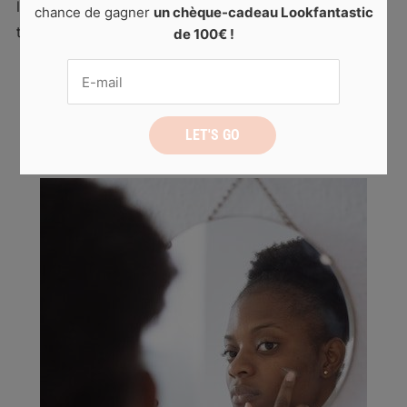
longtemps. Voici trois conseils efficaces pour garder
chance de gagner
un chèque-cadeau Lookfantastic
tes fleurs fraîches et éviter […]
de 100€ !
READ MORE